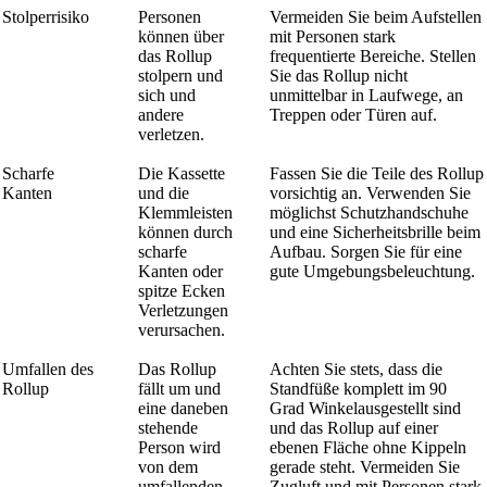
Stolperrisiko
Personen
Vermeiden Sie beim Aufstellen
können über
mit Personen stark
das Rollup
frequentierte Bereiche. Stellen
stolpern und
Sie das Rollup nicht
sich und
unmittelbar in Laufwege, an
andere
Treppen oder Türen auf.
verletzen.
Scharfe
Die Kassette
Fassen Sie die Teile des Rollup
Kanten
und die
vorsichtig an. Verwenden Sie
Klemmleisten
möglichst Schutzhandschuhe
können durch
und eine Sicherheitsbrille beim
scharfe
Aufbau. Sorgen Sie für eine
Kanten oder
gute Umgebungsbeleuchtung.
spitze Ecken
Verletzungen
verursachen.
Umfallen des
Das Rollup
Achten Sie stets, dass die
Rollup
fällt um und
Standfüße komplett im 90
eine daneben
Grad Winkelausgestellt sind
stehende
und das Rollup auf einer
Person wird
ebenen Fläche ohne Kippeln
von dem
gerade steht. Vermeiden Sie
umfallenden
Zugluft und mit Personen stark