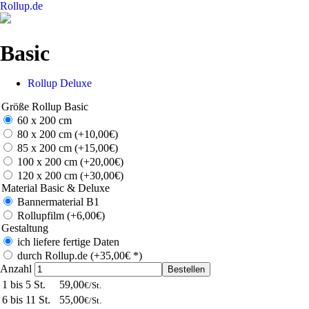
Roll
up
.de
Basic
Rollup Deluxe
Größe Rollup Basic
60 x 200 cm
80 x 200 cm (+
10,00€
)
85 x 200 cm (+
15,00€
)
100 x 200 cm (+
20,00€
)
120 x 200 cm (+
30,00€
)
Material Basic & Deluxe
Bannermaterial B1
Rollupfilm (+
6,00€
)
Gestaltung
ich liefere fertige Daten
durch Rollup.de (+
35,00€
*)
Anzahl
Bestellen
1 bis 5 St.
59,00
€/St.
6 bis 11 St.
55,00
€/St.