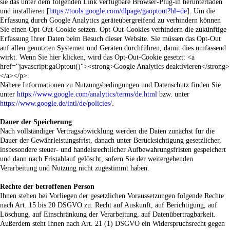
sie das unter dem folgenden Link verfügbare Browser-Plug-in herunterladen
und installieren [
https://tools.google.com/dlpage/gaoptout?hl=de
].
Um die
Erfassung durch Google Analytics geräteübergreifend zu verhindern können
Sie einen Opt-Out-Cookie setzen. Opt-Out-Cookies verhindern die zukünftige
Erfassung Ihrer Daten beim Besuch dieser Website. Sie müssen das Opt-Out
auf allen genutzten Systemen und Geräten durchführen, damit dies umfassend
wirkt. Wenn Sie hier klicken, wird das Opt-Out-Cookie gesetzt: <a
href="javascript:gaOptout()"><
strong>Google Analytics deaktivieren</strong>
</a></p>.
Nähere Informationen zu Nutzungsbedingungen und Datenschutz finden Sie
unter
https://www.google.com/analytics/terms/de.html
bzw. unter
https://www.google.de/intl/de/policies/
.
Dauer der Speicherung
Nach vollständiger Vertragsabwicklung werden die Daten zunächst für die
Dauer der Gewährleistungsfrist, danach unter Berücksichtigung gesetzlicher,
insbesondere steuer- und handelsrechtlicher Aufbewahrungsfristen gespeichert
und dann nach Fristablauf gelöscht, sofern Sie der weitergehenden
Verarbeitung und Nutzung nicht zugestimmt haben.
Rechte der betroffenen Person
Ihnen stehen bei Vorliegen der gesetzlichen Voraussetzungen folgende Rechte
nach Art. 15 bis 20 DSGVO zu: Recht auf Auskunft, auf Berichtigung, auf
Löschung, auf Einschränkung der Verarbeitung, auf Datenübertragbarkeit.
Außerdem steht Ihnen nach Art. 21 (1) DSGVO ein Widerspruchsrecht gegen