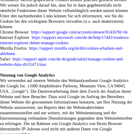
Wir weisen Sie jedoch darauf hin, dass Sie in dann gegebenenfalls nicht
sämtliche Funktionen dieser Website vollumfänglich werden nutzen können.
Unter den nachstehenden Links können Sie sich informieren, wie Sie die
Cookies bei den wichtigsten Browsern verwalten (u.a. auch deaktivieren)
können:
Chrome Browser:
https://support.google.com/accounts/answer/61416?hl=de
Internet Explorer:
https://support.microsoft.com/de-de/help/17442/windows-
internet-explorer-delete-manage-cookies
Mozilla Firefox:
https://support.mozilla.org/de/kb/cookies-erlauben-und-
ablehnen
Safari:
https://support.apple.com/de-de/guide/safari/manage-cookies-and-
website-data-sfri11471/mac
Nutzung von Google Analytics
Wir verwenden auf unserer Website den Webanalysedienst Google Analytics
der Google Inc. (1600 Amphitheatre Parkway, Mountain View, CA 94043,
USA; „Google“). Die Datenverarbeitung dient dem Zweck der Analyse dieser
Website und ihrer Besucher. Dazu wird Google im Auftrag des Betreibers
dieser Website die gewonnenen Informationen benutzen, um Ihre Nutzung der
Website auszuwerten, um Reports über die Websiteaktivitäten
zusammenzustellen und um weitere, mit der Websitenutzung und der
Internetnutzung verbundene Dienstleistungen gegenüber dem Websitebetreiber
zu erbringen. Die im Rahmen von Google Analytics von Ihrem Browser
übermittelte IP-Adresse wird nicht mit anderen Daten von Google