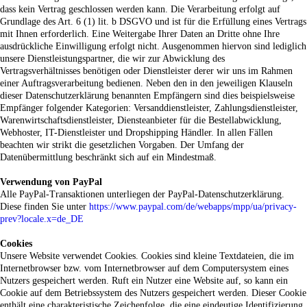
dass kein Vertrag geschlossen werden kann. Die Verarbeitung erfolgt auf
Grundlage des Art. 6 (1) lit. b DSGVO und ist für die Erfüllung eines Vertrags
mit Ihnen erforderlich. Eine Weitergabe Ihrer Daten an Dritte ohne Ihre
ausdrückliche Einwilligung erfolgt nicht. Ausgenommen hiervon sind lediglich
unsere Dienstleistungspartner, die wir zur Abwicklung des
Vertragsverhältnisses benötigen oder Dienstleister derer wir uns im Rahmen
einer Auftragsverarbeitung bedienen. Neben den in den jeweiligen Klauseln
dieser Datenschutzerklärung benannten Empfängern sind dies beispielsweise
Empfänger folgender Kategorien: Versanddienstleister, Zahlungsdienstleister,
Warenwirtschaftsdienstleister, Diensteanbieter für die Bestellabwicklung,
Webhoster, IT-Dienstleister und Dropshipping Händler. In allen Fällen
beachten wir strikt die gesetzlichen Vorgaben. Der Umfang der
Datenübermittlung beschränkt sich auf ein Mindestmaß.
Verwendung von PayPal
Alle PayPal-Transaktionen unterliegen der PayPal-Datenschutzerklärung.
Diese finden Sie unter
https://www.paypal.com/de/webapps/mpp/ua/privacy-
prev?locale.x=de_DE
Cookies
Unsere Website verwendet Cookies. Cookies sind kleine Textdateien, die im
Internetbrowser bzw. vom Internetbrowser auf dem Computersystem eines
Nutzers gespeichert werden. Ruft ein Nutzer eine Website auf, so kann ein
Cookie auf dem Betriebssystem des Nutzers gespeichert werden. Dieser Cookie
enthält eine charakteristische Zeichenfolge, die eine eindeutige Identifizierung